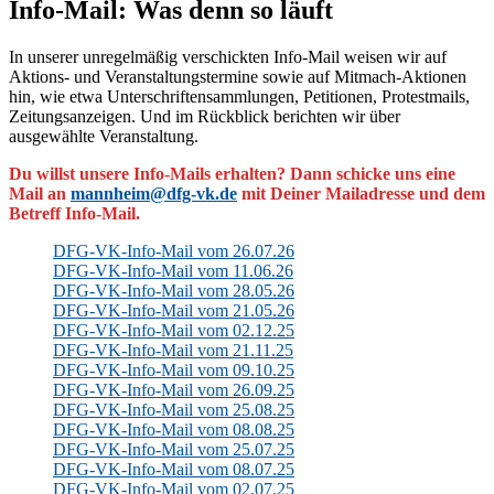
Info-Mail: Was denn so läuft
In unserer unregelmäßig verschickten Info-Mail weisen wir auf
Aktions- und Veranstaltungstermine sowie auf Mitmach-Aktionen
hin, wie etwa Unterschriftensammlungen, Petitionen, Protestmails,
Zeitungsanzeigen. Und im Rückblick berichten wir über
ausgewählte Veranstaltung.
Du willst unsere Info-Mails erhalten? Dann schicke uns eine
Mail an
mannheim@dfg-vk.de
mit Deiner Mailadresse und dem
Betreff Info-Mail.
DFG-VK-Info-Mail vom 26.07.26
DFG-VK-Info-Mail vom 11.06.26
DFG-VK-Info-Mail vom 28.05.26
DFG-VK-Info-Mail vom 21.05.26
DFG-VK-Info-Mail vom 02.12.25
DFG-VK-Info-Mail vom 21.11.25
DFG-VK-Info-Mail vom 09.10.25
DFG-VK-Info-Mail vom 26.09.25
DFG-VK-Info-Mail vom 25.08.25
DFG-VK-Info-Mail vom 08.08.25
DFG-VK-Info-Mail vom 25.07.25
DFG-VK-Info-Mail vom 08.07.25
DFG-VK-Info-Mail vom 02.07.25